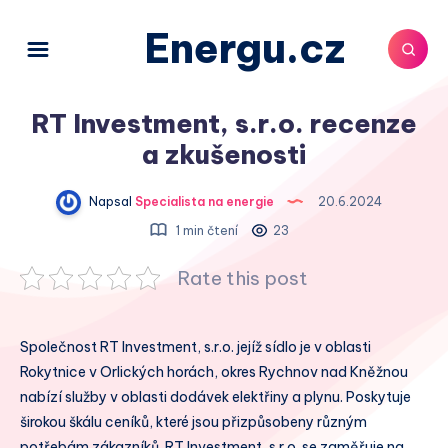
Energu.cz
RT Investment, s.r.o. recenze
a zkušenosti
Napsal
Specialista na energie
20.6.2024
1 min čtení
23
Rate this post
Společnost RT Investment, s.r.o. jejíž sídlo je v oblasti
Rokytnice v Orlických horách, okres Rychnov nad Kněžnou
nabízí služby v oblasti dodávek elektřiny a plynu. Poskytuje
širokou škálu ceníků, které jsou přizpůsobeny různým
potřebám zákazníků. RT Investment, s.r.o. se zaměřuje na