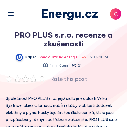
Energu.cz
PRO PLUS s.r.o. recenze a
zkušenosti
Napsal
Specialista na energie
20.6.2024
1 min čtení
21
Rate this post
Společnost PRO PLUS s.r.o. jejíž sídlo je v oblasti Velká
Bystřice, okres Olomouc nabízí služby v oblasti dodávek
elektřiny a plynu. Poskytuje širokou škálu ceníků, které jsou
přizpůsobeny různým potřebám zákazníků. PRO PLUS s.r.o.
se zaměřuje na spolehlivost svých dodávek a usiluje o