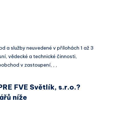
d a služby neuvedené v přílohách 1 až 3
ní, vědecké a technické činnosti,
obchod v zastoupení, , ,
PRE FVE Světlík, s.r.o.?
ářů níže