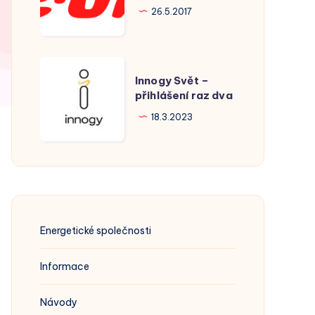
Hodonín
26.5.2017
Innogy
Innogy Svět –
Svět
přihlášení raz dva
–
18.3.2023
přihlášení
raz
dva
Energetické společnosti
Informace
Návody