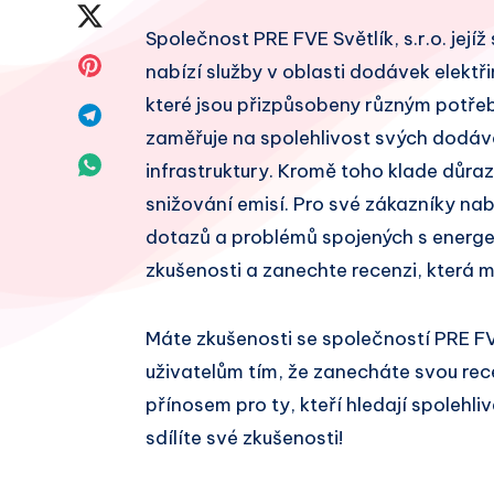
na
Sdílet
Společnost PRE FVE Světlík, s.r.o. jejíž
Facebook
na
Sdílet
nabízí služby v oblasti dodávek elektři
Twitter
které jsou přizpůsobeny různým potřebá
na
Sdílet
zaměřuje na spolehlivost svých dodáve
Pinterest
na
Sdílet
infrastruktury. Kromě toho klade důraz
Telegram
snižování emisí. Pro své zákazníky na
na
dotazů a problémů spojených s energet
Whatsapp
zkušenosti a zanechte recenzi, která 
Máte zkušenosti se společností PRE FV
uživatelům tím, že zanecháte svou re
přínosem pro ty, kteří hledají spolehl
sdílíte své zkušenosti!