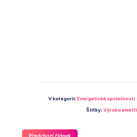
V kategorii:
Energetické společnosti
Štítky:
Výroba elektř
Předchozí článek