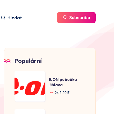
Hledat
Subscribe
Populární
E.ON
E.ON pobočka
pobočka
Jihlava
Jihlava
24.5.2017
E.ON