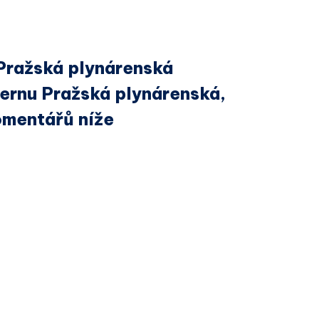
 Pražská plynárenská
ncernu Pražská plynárenská,
omentářů níže