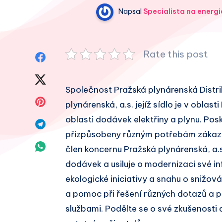
Napsal
Specialista na energi
Rate this post
Sdílet
na
Sdílet
Společnost Pražská plynárenská Distri
Facebook
na
Sdílet
plynárenská, a.s. jejíž sídlo je v oblas
Twitter
oblasti dodávek elektřiny a plynu. Posk
na
Sdílet
přizpůsobeny různým potřebám zákazník
Pinterest
na
Sdílet
člen koncernu Pražská plynárenská, a.s
Telegram
dodávek a usiluje o modernizaci své in
na
ekologické iniciativy a snahu o snižov
Whatsapp
a pomoc při řešení různých dotazů a 
službami. Podělte se o své zkušenosti