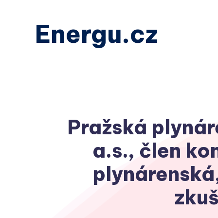
Energu.cz
Pražská plynár
a.s., člen k
plynárenská,
zkuš