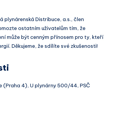
 plynárenská Distribuce, a.s., člen
omozte ostatním uživatelům tím, že
ní může být cenným přínosem pro ty, kteří
gií. Děkujeme, že sdílíte své zkušenosti!
sti
le (Praha 4), U plynárny 500/44, PSČ