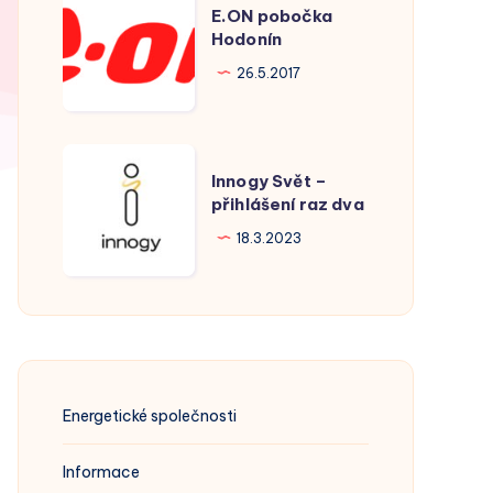
E.ON pobočka
pobočka
Hodonín
Hodonín
26.5.2017
Innogy
Innogy Svět –
Svět
přihlášení raz dva
–
18.3.2023
přihlášení
raz
dva
Energetické společnosti
Informace