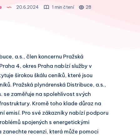
e
20.6.2024
1 min čtení
28
buce, a.s., člen koncernu Pražská
ti Praha 4, okres Praha nabízí služby v
ytuje širokou škálu ceníků, které jsou
ů. Pražská plynárenská Distribuce, a.s.,
. se zaměřuje na spolehlivost svých
frastruktury. Kromě toho klade důraz na
ání emisí. Pro své zákazníky nabízí podporu
problémů spojených s energetickými
 a zanechte recenzi, která může pomoci