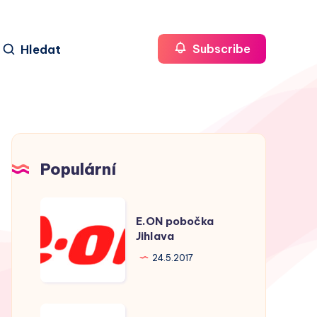
Hledat
Subscribe
Populární
E.ON
E.ON pobočka
pobočka
Jihlava
Jihlava
24.5.2017
E.ON