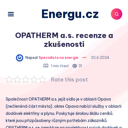
Energu.cz
OPATHERM a.s. recenze a
zkušenosti
Napsal
Specialista na energie
20.6.2024
1 min čtení
31
Rate this post
Společnost OPATHERM a.s. jejíž sídlo je v oblasti Opava
(nečleněná část města), okres Opava nabízí služby v oblasti
dodávek elektřiny a plynu. Poskytuje širokou škálu ceníků,
které jsou přizpůsobeny různým potřebám zákazníků.
OPATHERM a.s. se zaměřuje na spolehlivost svých dodávek a