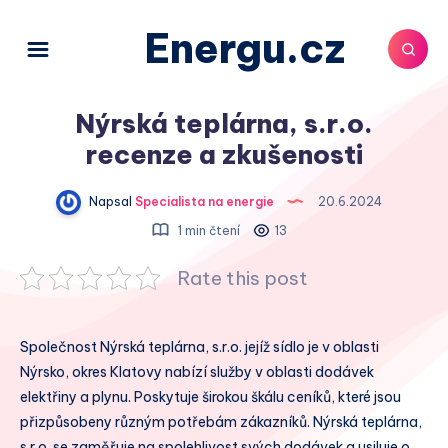
Energu.cz
Nýrská teplárna, s.r.o.
recenze a zkušenosti
Napsal
Specialista na energie
20.6.2024
1 min čtení
13
Rate this post
Společnost Nýrská teplárna, s.r.o. jejíž sídlo je v oblasti
Nýrsko, okres Klatovy nabízí služby v oblasti dodávek
elektřiny a plynu. Poskytuje širokou škálu ceníků, které jsou
přizpůsobeny různým potřebám zákazníků. Nýrská teplárna,
s.r.o. se zaměřuje na spolehlivost svých dodávek a usiluje o