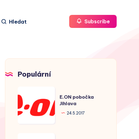
Hledat
Subscribe
Populární
E.ON
E.ON pobočka
pobočka
Jihlava
Jihlava
24.5.2017
E.ON