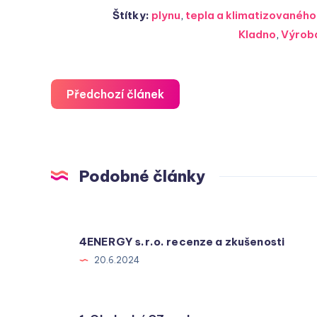
Štítky:
plynu
,
tepla a klimatizovanéh
Kladno
,
Výroba
Předchozí článek
Podobné články
4ENERGY s.r.o. recenze a zkušenosti
20.6.2024