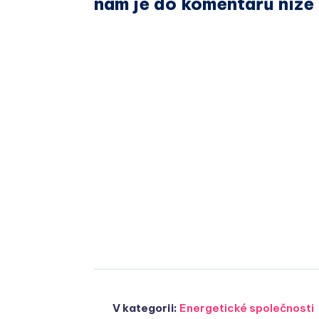
nám je do komentářů níže
V kategorii:
Energetické společnosti