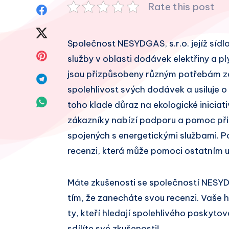
Rate this post
Sdílet
na
Sdílet
Společnost NESYDGAS, s.r.o. jejíž sídlo
Facebook
na
Sdílet
služby v oblasti dodávek elektřiny a pl
Twitter
jsou přizpůsobeny různým potřebám zá
na
Sdílet
spolehlivost svých dodávek a usiluje o
Pinterest
na
Sdílet
toho klade důraz na ekologické iniciati
Telegram
zákazníky nabízí podporu a pomoc při
na
spojených s energetickými službami. P
Whatsapp
recenzi, která může pomoci ostatním u
Máte zkušenosti se společností NESYD
tím, že zanecháte svou recenzi. Vaše
ty, kteří hledají spolehlivého poskytov
sdílíte své zkušenosti!