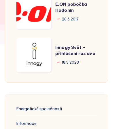
E.ON pobočka
pobočka
Hodonín
Hodonín
26.5.2017
Innogy
Innogy Svět –
Svět
přihlášení raz dva
–
18.3.2023
přihlášení
raz
dva
Energetické společnosti
Informace