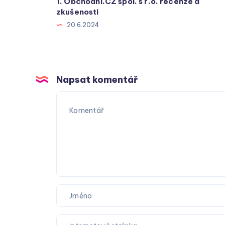
1. Obchodní.CZ spol. s r.o. recenze a
zkušenosti
20.6.2024
Napsat komentář