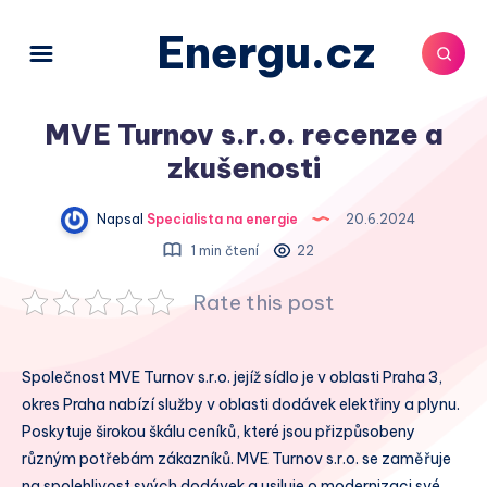
Energu.cz
MVE Turnov s.r.o. recenze a
zkušenosti
Napsal
Specialista na energie
20.6.2024
1 min čtení
22
Rate this post
Společnost MVE Turnov s.r.o. jejíž sídlo je v oblasti Praha 3,
okres Praha nabízí služby v oblasti dodávek elektřiny a plynu.
Poskytuje širokou škálu ceníků, které jsou přizpůsobeny
různým potřebám zákazníků. MVE Turnov s.r.o. se zaměřuje
na spolehlivost svých dodávek a usiluje o modernizaci své