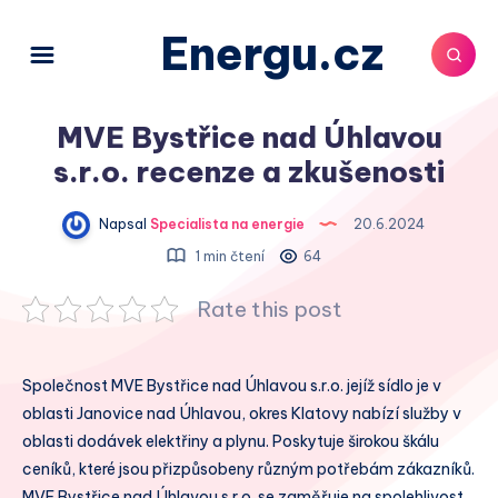
Energu.cz
MVE Bystřice nad Úhlavou
s.r.o. recenze a zkušenosti
Napsal
Specialista na energie
20.6.2024
1 min čtení
64
Rate this post
Společnost MVE Bystřice nad Úhlavou s.r.o. jejíž sídlo je v
oblasti Janovice nad Úhlavou, okres Klatovy nabízí služby v
oblasti dodávek elektřiny a plynu. Poskytuje širokou škálu
ceníků, které jsou přizpůsobeny různým potřebám zákazníků.
MVE Bystřice nad Úhlavou s.r.o. se zaměřuje na spolehlivost