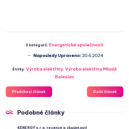
Energetické společnosti
V kategorii:
Naposledy Upraveno:
20.6.2024
Výroba elektřiny
,
Výroba elektřiny Mladá
Štítky:
Boleslav
Předchozí článek
Další článek
Podobné články
4ENERGY s.r.o. recenze a zkušenosti