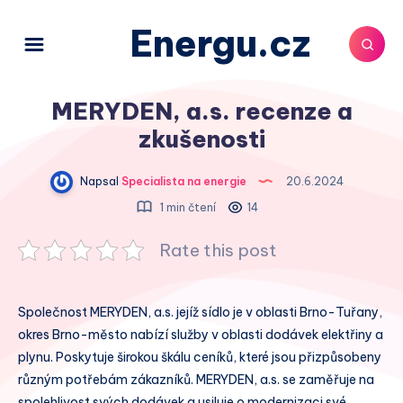
Energu.cz
MERYDEN, a.s. recenze a
zkušenosti
Napsal
Specialista na energie
20.6.2024
1 min čtení
14
Rate this post
Společnost MERYDEN, a.s. jejíž sídlo je v oblasti Brno-Tuřany,
okres Brno-město nabízí služby v oblasti dodávek elektřiny a
plynu. Poskytuje širokou škálu ceníků, které jsou přizpůsobeny
různým potřebám zákazníků. MERYDEN, a.s. se zaměřuje na
spolehlivost svých dodávek a usiluje o modernizaci své