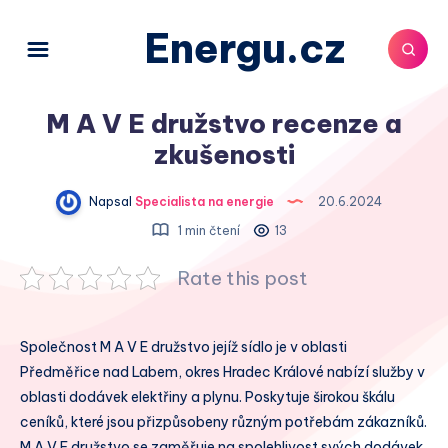
Energu.cz
M A V E družstvo recenze a
zkušenosti
Napsal
Specialista na energie
20.6.2024
1 min čtení
13
Rate this post
Společnost M A V E družstvo jejíž sídlo je v oblasti
Předměřice nad Labem, okres Hradec Králové nabízí služby v
oblasti dodávek elektřiny a plynu. Poskytuje širokou škálu
ceníků, které jsou přizpůsobeny různým potřebám zákazníků.
M A V E družstvo se zaměřuje na spolehlivost svých dodávek