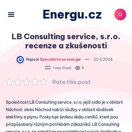
Energu.cz
LB Consulting service, s.r.o.
recenze a zkušenosti
Napsal
Specialista na energie
20.6.2024
1 min čtení
6
Rate this post
Společnost LB Consulting service, s.r.o. jejíž sídlo je v oblasti
Náchod, okres Náchod nabízí služby v oblasti dodávek
elektřiny a plynu. Poskytuje širokou škálu ceníků, které jsou
přizpůsobeny různým potřebám zákazníků. LB Consulting
service, s.r.o. se zaměřuje na spolehlivost svých dodávek a