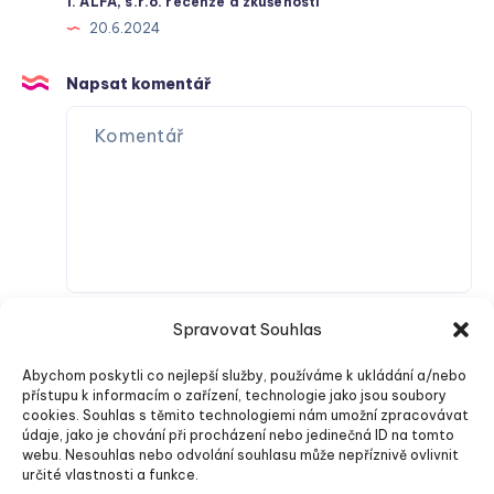
1. ALFA, s.r.o. recenze a zkušenosti
20.6.2024
Napsat komentář
Spravovat Souhlas
Abychom poskytli co nejlepší služby, používáme k ukládání a/nebo
přístupu k informacím o zařízení, technologie jako jsou soubory
cookies. Souhlas s těmito technologiemi nám umožní zpracovávat
údaje, jako je chování při procházení nebo jedinečná ID na tomto
webu. Nesouhlas nebo odvolání souhlasu může nepříznivě ovlivnit
Odeslat komentář
určité vlastnosti a funkce.