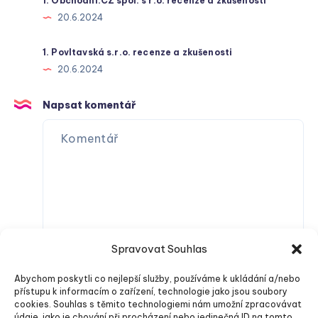
1. Obchodní.CZ spol. s r.o. recenze a zkušenosti
20.6.2024
1. Povltavská s.r.o. recenze a zkušenosti
20.6.2024
Napsat komentář
Spravovat Souhlas
Abychom poskytli co nejlepší služby, používáme k ukládání a/nebo
přístupu k informacím o zařízení, technologie jako jsou soubory
cookies. Souhlas s těmito technologiemi nám umožní zpracovávat
údaje, jako je chování při procházení nebo jedinečná ID na tomto