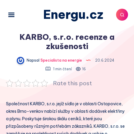
Energu.cz
KARBO, s.r.o. recenze a
zkušenosti
Napsal
Specialista na energie
20.6.2024
1 min čtení
16
Rate this post
Společnost KARBO, s.r.o. jejíž sídlo je v oblasti Ostopovice,
okres Brno-venkov nabízí služby v oblasti dodávek elektřiny
a plynu. Poskytuje širokou škálu ceníků, které jsou
přizpůsobeny různým potřebám zákazníků. KARBO, s.r.o. se
zaměřuje na spolehlivost svých dodávek a usiluje o