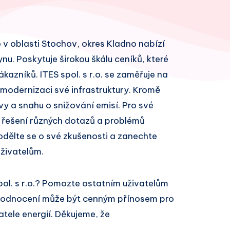
 je v oblasti Stochov, okres Kladno nabízí
ynu. Poskytuje širokou škálu ceníků, které
azníků. ITES spol. s r.o. se zaměřuje na
 modernizaci své infrastruktury. Kromě
vy a snahu o snižování emisí. Pro své
 řešení různých dotazů a problémů
odělte se o své zkušenosti a zanechte
živatelům.
pol. s r.o.? Pomozte ostatním uživatelům
 hodnocení může být cenným přínosem pro
atele energií. Děkujeme, že