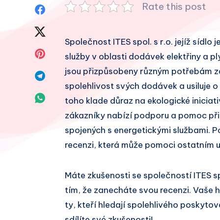
Rate this post
Sdílet
na
Sdílet
Společnost ITES spol. s r.o. jejíž sídlo
Facebook
na
Sdílet
služby v oblasti dodávek elektřiny a pl
Twitter
jsou přizpůsobeny různým potřebám zák
na
Sdílet
spolehlivost svých dodávek a usiluje o
Pinterest
na
Sdílet
toho klade důraz na ekologické iniciati
Telegram
zákazníky nabízí podporu a pomoc při
na
spojených s energetickými službami. P
Whatsapp
recenzi, která může pomoci ostatním u
Máte zkušenosti se společností ITES s
tím, že zanecháte svou recenzi. Vaše
ty, kteří hledají spolehlivého poskytov
sdílíte své zkušenosti!