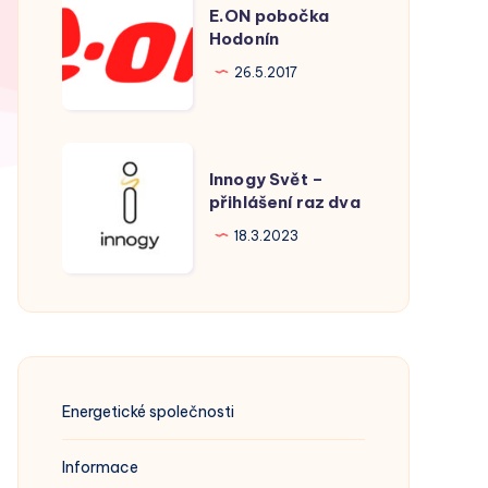
E.ON pobočka
pobočka
Hodonín
Hodonín
26.5.2017
Innogy
Innogy Svět –
Svět
přihlášení raz dva
–
18.3.2023
přihlášení
raz
dva
Energetické společnosti
Informace