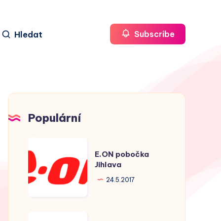
Hledat
Subscribe
Populární
E.ON
E.ON pobočka
pobočka
Jihlava
Jihlava
24.5.2017
E.ON