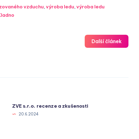
tizovaného vzduchu
,
výroba ledu
,
výroba ledu
Kladno
Další článek
ZVE s.r.o. recenze a zkušenosti
20.6.2024