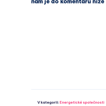
nám je do komentářů níže
V kategorii:
Energetické společnosti