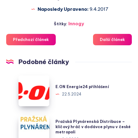
Naposledy Upraveno:
9.4.2017
Innogy
Štítky:
Předchozí článek
Další článek
Podobné články
E.ON
Energie24
E.ON Energie24 přihlášení
přihlášení
22.5.2024
Pražská
Pražská Plynárenská Distribuce –
Plynárenská
klíčový hráč v dodávce plynu v české
metropoli
Distribuce