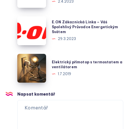
2.4.2023
–
klíčový
hráč
E.ON
E.ON Zákaznická Linka – Váš
v
Zákaznická
Spolehlivý Průvodce Energetickým
Světem
dodávce
Linka
29.3.2023
plynu
–
v
Váš
české
Spolehlivý
Elektrický
metropoli
Elektrický přímotop s termostatem a
Průvodce
přímotop
ventilátorem
Energetickým
s
1.7.2019
Světem
termostatem
a
ventilátorem
Napsat komentář