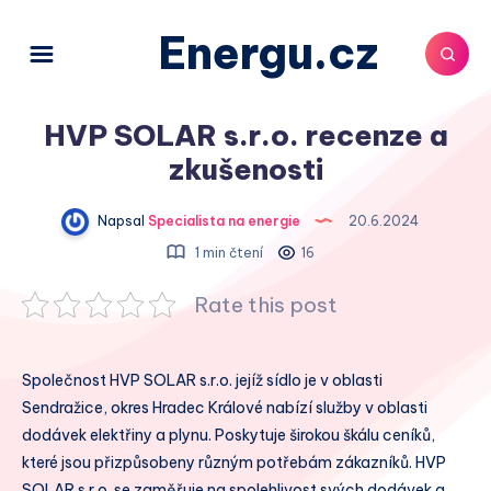
Energu.cz
HVP SOLAR s.r.o. recenze a
zkušenosti
Napsal
Specialista na energie
20.6.2024
1 min čtení
16
Rate this post
Společnost HVP SOLAR s.r.o. jejíž sídlo je v oblasti
Sendražice, okres Hradec Králové nabízí služby v oblasti
dodávek elektřiny a plynu. Poskytuje širokou škálu ceníků,
které jsou přizpůsobeny různým potřebám zákazníků. HVP
SOLAR s.r.o. se zaměřuje na spolehlivost svých dodávek a