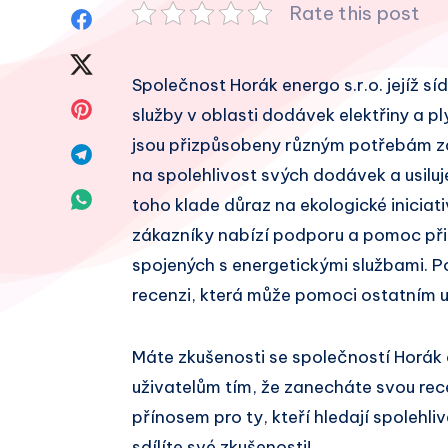
Rate this post
Sdílet
na
Sdílet
Společnost Horák energo s.r.o. jejíž sí
Facebook
na
Sdílet
služby v oblasti dodávek elektřiny a pl
Twitter
jsou přizpůsobeny různým potřebám zák
na
Sdílet
na spolehlivost svých dodávek a usiluj
Pinterest
na
Sdílet
toho klade důraz na ekologické iniciati
Telegram
zákazníky nabízí podporu a pomoc při
na
spojených s energetickými službami. P
Whatsapp
recenzi, která může pomoci ostatním u
Máte zkušenosti se společností Horák
uživatelům tím, že zanecháte svou re
přínosem pro ty, kteří hledají spolehl
sdílíte své zkušenosti!