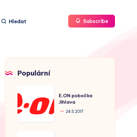
Hledat
Subscribe
Populární
E.ON
E.ON pobočka
pobočka
Jihlava
Jihlava
24.5.2017
E.ON