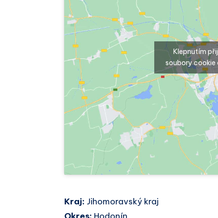
Klepnutím př
soubory cookie 
Kraj:
Jihomoravský kraj
Okres:
Hodonín