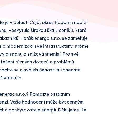
dlo je v oblasti Čejč, okres Hodonín nabízí
ynu. Poskytuje širokou škálu ceníků, které
azníků. Horák energo s.r.o. se zaměřuje
e o modernizaci své infrastruktury. Kromě
vy a snahu o snižování emisí. Pro své
 řešení různých dotazů a problémů
odělte se o své zkušenosti a zanechte
živatelům.
 energo s.r.o.? Pomozte ostatním
cenzi. Vaše hodnocení může být cenným
ivého poskytovatele energií. Děkujeme, že