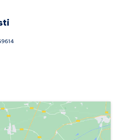
sti
 69614