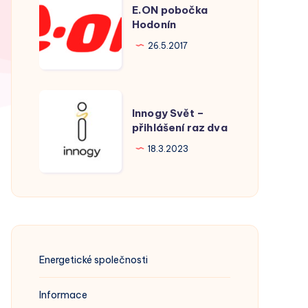
E.ON pobočka
pobočka
Hodonín
Hodonín
26.5.2017
Innogy
Innogy Svět –
Svět
přihlášení raz dva
–
18.3.2023
přihlášení
raz
dva
Energetické společnosti
Informace