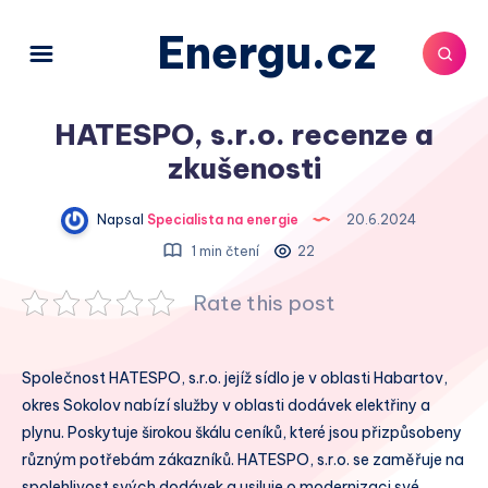
Energu.cz
HATESPO, s.r.o. recenze a
zkušenosti
Napsal
Specialista na energie
20.6.2024
1 min čtení
22
Rate this post
Společnost HATESPO, s.r.o. jejíž sídlo je v oblasti Habartov,
okres Sokolov nabízí služby v oblasti dodávek elektřiny a
plynu. Poskytuje širokou škálu ceníků, které jsou přizpůsobeny
různým potřebám zákazníků. HATESPO, s.r.o. se zaměřuje na
spolehlivost svých dodávek a usiluje o modernizaci své