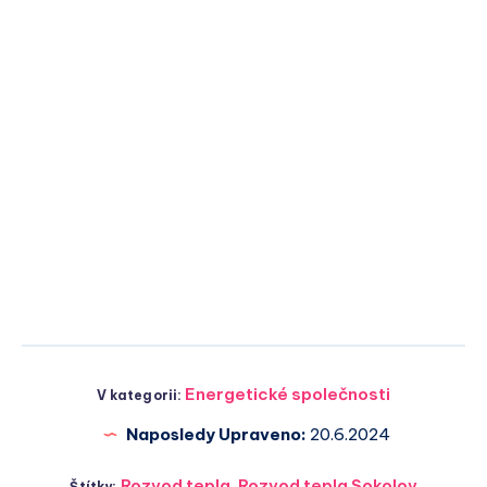
Energetické společnosti
V kategorii:
Naposledy Upraveno:
20.6.2024
Rozvod tepla
,
Rozvod tepla Sokolov
Štítky: