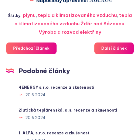
Naposledy Upraveno:
20.6.2024
plynu
,
tepla a klimatizovaného vzduchu
,
tepla
Štítky:
a klimatizovaného vzduchu Žďár nad Sázavou
,
Výroba a rozvod elektřiny
Předchozí článek
Další článek
Podobné články
4ENERGY s.r.o. recenze a zkušenosti
20.6.2024
Žlutická teplárenská, a.s. recenze a zkušenosti
20.6.2024
1. ALFA, s.r.o. recenze a zkušenosti