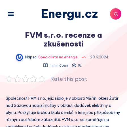
Energu.cz
FVM s.r.o. recenze a
zkušenosti
Napsal
Specialista na energie
20.6.2024
1 min čtení
18
Rate this post
Společnost FVM s.r.o. jejíž sídlo je v oblasti Měřín, okres Žďár
nad Sázavou nabízí služby v oblasti dodávek elektřiny a
plynu. Poskytuje širokou škálu ceníků, které jsou přizpůsobeny
různým potřebám zákazníků. FVM s.r.o. se zaměřuje na
spolehlivost svých dodávek a usiluje o modernizaci své