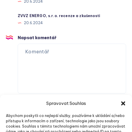
20.6.2024
ZVVZ ENERGO, s.r.o. recenze a zkušenosti
20.6.2024
Napsat komentář
Spravovat Souhlas
Abychom poskytli co nejlepší služby, používáme k ukládání a/nebo
přístupu k informacím o zařízení, technologie jako jsou soubory
cookies. Souhlas s těmito technologiemi nám umožní zpracovávat
údaje, jako je chování při procházení nebo jedinečná ID na tomto