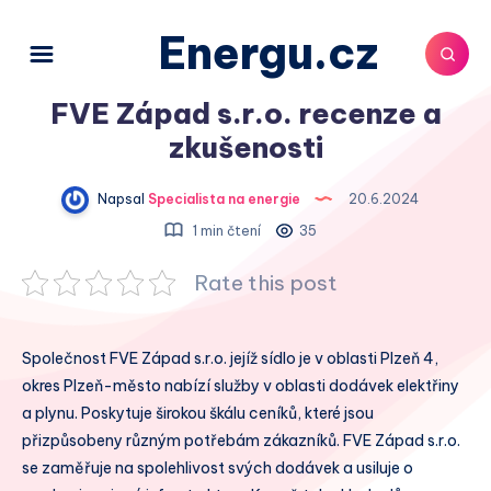
Energu.cz
FVE Západ s.r.o. recenze a
zkušenosti
Napsal
Specialista na energie
20.6.2024
1 min čtení
35
Rate this post
Společnost FVE Západ s.r.o. jejíž sídlo je v oblasti Plzeň 4,
okres Plzeň-město nabízí služby v oblasti dodávek elektřiny
a plynu. Poskytuje širokou škálu ceníků, které jsou
přizpůsobeny různým potřebám zákazníků. FVE Západ s.r.o.
se zaměřuje na spolehlivost svých dodávek a usiluje o