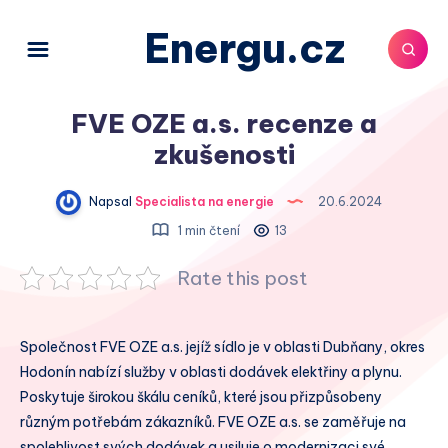
Energu.cz
FVE OZE a.s. recenze a
zkušenosti
Napsal
Specialista na energie
20.6.2024
1 min čtení
13
Rate this post
Společnost FVE OZE a.s. jejíž sídlo je v oblasti Dubňany, okres
Hodonín nabízí služby v oblasti dodávek elektřiny a plynu.
Poskytuje širokou škálu ceníků, které jsou přizpůsobeny
různým potřebám zákazníků. FVE OZE a.s. se zaměřuje na
spolehlivost svých dodávek a usiluje o modernizaci své