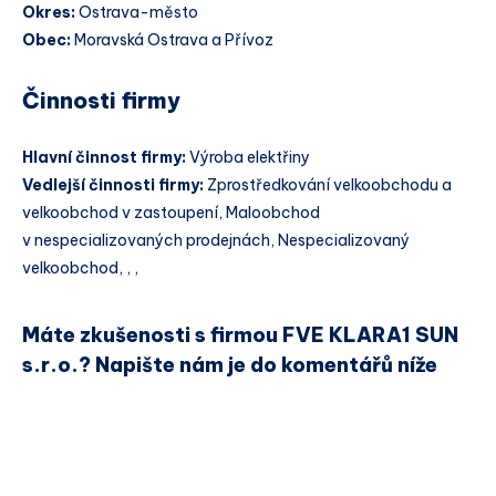
Okres:
Ostrava-město
Obec:
Moravská Ostrava a Přívoz
Činnosti firmy
Hlavní činnost firmy:
Výroba elektřiny
Vedlejší činnosti firmy:
Zprostředkování velkoobchodu a
velkoobchod v zastoupení, Maloobchod
v nespecializovaných prodejnách, Nespecializovaný
velkoobchod, , ,
Máte zkušenosti s firmou FVE KLARA1 SUN
s.r.o.? Napište nám je do komentářů níže