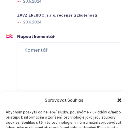
20.6.2024
ZVVZ ENERGO, s.r.o. recenze a zkušenosti
20.6.2024
Napsat komentář
Spravovat Souhlas
Abychom poskytli co nejlepší služby, používáme k ukládání a/nebo
přístupu k informacím o zařízení, technologie jako jsou soubory
cookies. Souhlas s těmito technologiemi nám umožní zpracovávat
údaje, jako je chování při procházení nebo jedinečná ID na tomto