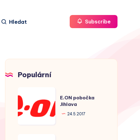
Hledat
Subscribe
Populární
E.ON
E.ON pobočka
pobočka
Jihlava
Jihlava
24.5.2017
E.ON