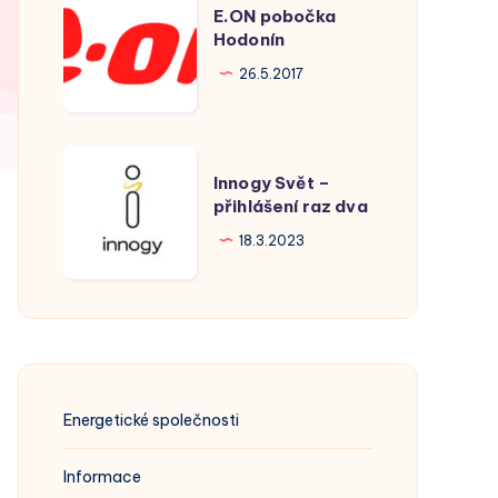
E.ON pobočka
pobočka
Hodonín
Hodonín
26.5.2017
Innogy
Innogy Svět –
Svět
přihlášení raz dva
–
18.3.2023
přihlášení
raz
dva
Energetické společnosti
Informace