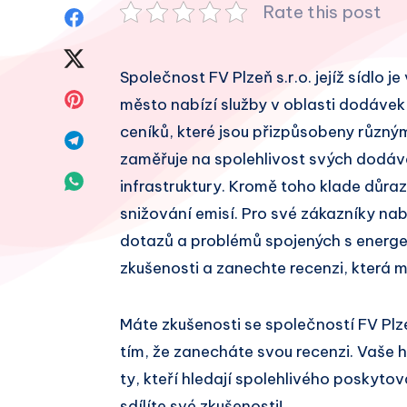
Rate this post
Sdílet
na
Sdílet
Společnost FV Plzeň s.r.o. jejíž sídlo j
Facebook
na
Sdílet
město nabízí služby v oblasti dodávek e
Twitter
ceníků, které jsou přizpůsobeny různým
na
Sdílet
zaměřuje na spolehlivost svých dodáve
Pinterest
na
Sdílet
infrastruktury. Kromě toho klade důraz
Telegram
snižování emisí. Pro své zákazníky na
na
dotazů a problémů spojených s energet
Whatsapp
zkušenosti a zanechte recenzi, která 
Máte zkušenosti se společností FV Plz
tím, že zanecháte svou recenzi. Vaše
ty, kteří hledají spolehlivého poskytov
sdílíte své zkušenosti!