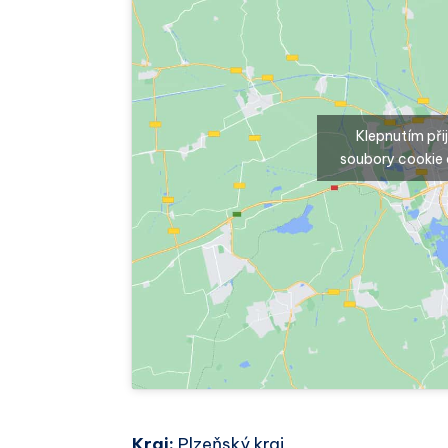
Klepnutím př
soubory cookie 
Kraj:
Plzeňský kraj