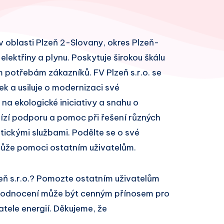
e v oblasti Plzeň 2-Slovany, okres Plzeň-
lektřiny a plynu. Poskytuje širokou škálu
 potřebám zákazníků. FV Plzeň s.r.o. se
k a usiluje o modernizaci své
 na ekologické iniciativy a snahu o
bízí podporu a pomoc při řešení různých
ickými službami. Podělte se o své
může pomoci ostatním uživatelům.
eň s.r.o.? Pomozte ostatním uživatelům
 hodnocení může být cenným přínosem pro
atele energií. Děkujeme, že