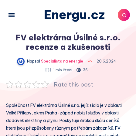
Energu.cz
FV elektrárna Úsilné s.r.o.
recenze a zkušenosti
Napsal
Specialista na energie
20.6.2024
1 min čtení
36
Rate this post
Společnost FV elektrárna Úsilné s.r.o. jejíž sídlo je v oblasti
Velké Přílepy, okres Praha-západ nabízí služby v oblasti
dodávek elektřiny a plynu. Poskytuje širokou škálu ceníků,
které jsou přizpůsobeny různým potřebám zákazníků. FV
elektrárna Úsilné s.r.o. se zaměřuje na spolehlivost svých