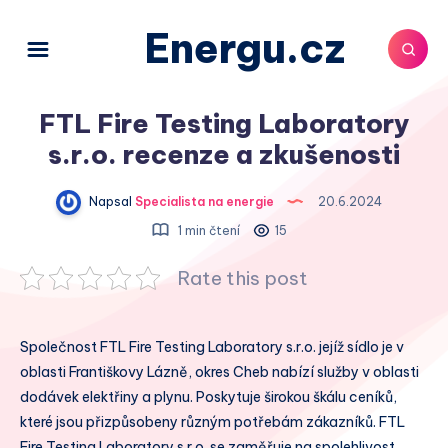
Energu.cz
FTL Fire Testing Laboratory
s.r.o. recenze a zkušenosti
Napsal
Specialista na energie
20.6.2024
1 min čtení
15
Rate this post
Společnost FTL Fire Testing Laboratory s.r.o. jejíž sídlo je v
oblasti Františkovy Lázně, okres Cheb nabízí služby v oblasti
dodávek elektřiny a plynu. Poskytuje širokou škálu ceníků,
které jsou přizpůsobeny různým potřebám zákazníků. FTL
Fire Testing Laboratory s.r.o. se zaměřuje na spolehlivost