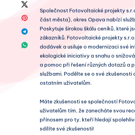
na
Sdílet
Společnost Fotovoltaické projekty s.r.o
Facebook
na
Sdílet
část města), okres Opava nabízí služby
Twitter
Poskytuje širokou škálu ceníků, které
na
Sdílet
zákazníků. Fotovoltaické projekty s.r.
Pinterest
na
Sdílet
dodávek a usiluje o modernizaci své in
Telegram
ekologické iniciativy a snahu o snižov
na
a pomoc při řešení různých dotazů a 
Whatsapp
službami. Podělte se o své zkušenosti
ostatním uživatelům.
Máte zkušenosti se společností Fotovo
uživatelům tím, že zanecháte svou re
přínosem pro ty, kteří hledají spolehl
sdílíte své zkušenosti!