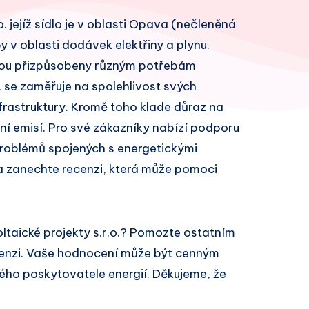
. jejíž sídlo je v oblasti Opava (nečleněná
 v oblasti dodávek elektřiny a plynu.
 jsou přizpůsobeny různým potřebám
o. se zaměřuje na spolehlivost svých
frastruktury. Kromě toho klade důraz na
ání emisí. Pro své zákazníky nabízí podporu
problémů spojených s energetickými
 a zanechte recenzi, která může pomoci
ltaické projekty s.r.o.? Pomozte ostatním
cenzi. Vaše hodnocení může být cenným
ivého poskytovatele energií. Děkujeme, že