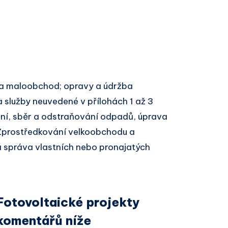
)
a maloobchod; opravy a údržba
 služby neuvedené v přílohách 1 až 3
í, sběr a odstraňování odpadů, úprava
 Zprostředkování velkoobchodu a
 správa vlastních nebo pronajatých
Fotovoltaické projekty
 komentářů níže