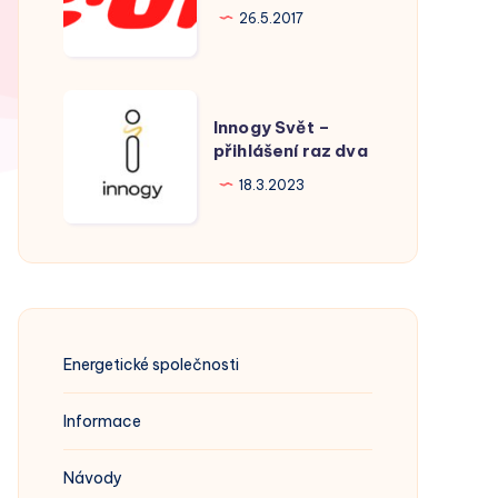
Hodonín
26.5.2017
Innogy
Innogy Svět –
Svět
přihlášení raz dva
–
18.3.2023
přihlášení
raz
dva
Energetické společnosti
Informace
Návody