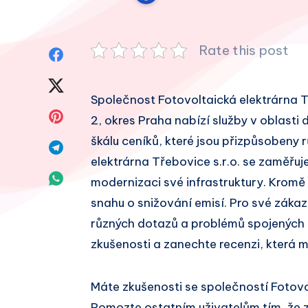
Rate this post
Sdílet
na
Sdílet
Společnost Fotovoltaická elektrárna Tře
Facebook
na
Sdílet
2, okres Praha nabízí služby v oblasti 
Twitter
škálu ceníků, které jsou přizpůsobeny
na
Sdílet
elektrárna Třebovice s.r.o. se zaměřuj
Pinterest
na
Sdílet
modernizaci své infrastruktury. Kromě 
Telegram
snahu o snižování emisí. Pro své záka
na
různých dotazů a problémů spojených s
Whatsapp
zkušenosti a zanechte recenzi, která 
Máte zkušenosti se společností Fotovol
Pomozte ostatním uživatelům tím, že 