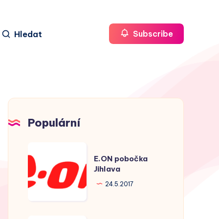
Hledat
Subscribe
Populární
E.ON
E.ON pobočka
pobočka
Jihlava
Jihlava
24.5.2017