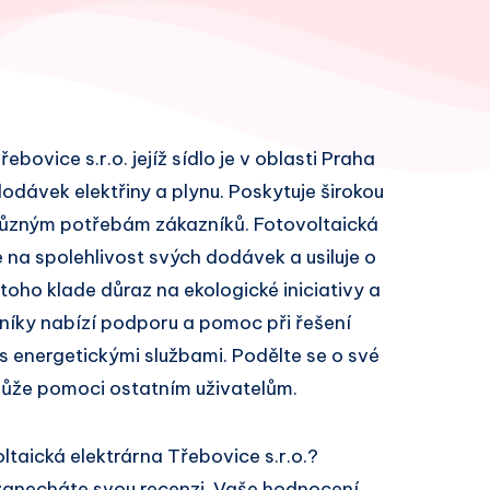
bovice s.r.o. jejíž sídlo je v oblasti Praha
dodávek elektřiny a plynu. Poskytuje širokou
 různým potřebám zákazníků. Fotovoltaická
e na spolehlivost svých dodávek a usiluje o
toho klade důraz na ekologické iniciativy a
zníky nabízí podporu a pomoc při řešení
 energetickými službami. Podělte se o své
může pomoci ostatním uživatelům.
taická elektrárna Třebovice s.r.o.?
zanecháte svou recenzi. Vaše hodnocení