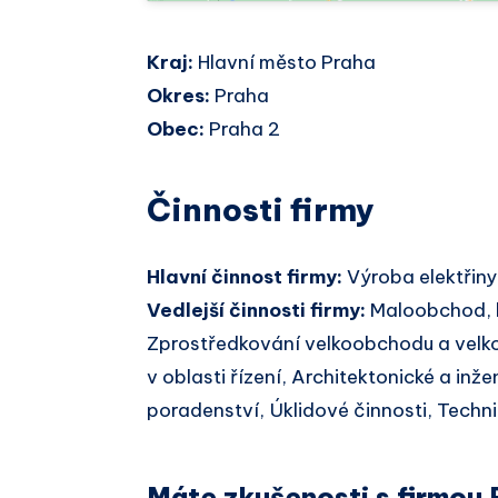
Kraj:
Hlavní město Praha
Okres:
Praha
Obec:
Praha 2
Činnosti firmy
Hlavní činnost firmy:
Výroba elektřiny
Vedlejší činnosti firmy:
Maloobchod, 
Zprostředkování velkoobchodu a velk
v oblasti řízení, Architektonické a inže
poradenství, Úklidové činnosti, Techn
Máte zkušenosti s firmou 