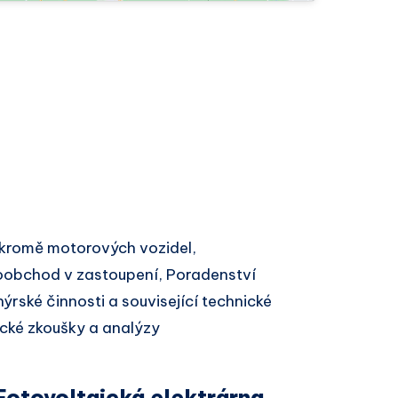
kromě motorových vozidel,
oobchod v zastoupení, Poradenství
nýrské činnosti a související technické
ické zkoušky a analýzy
Fotovoltaická elektrárna