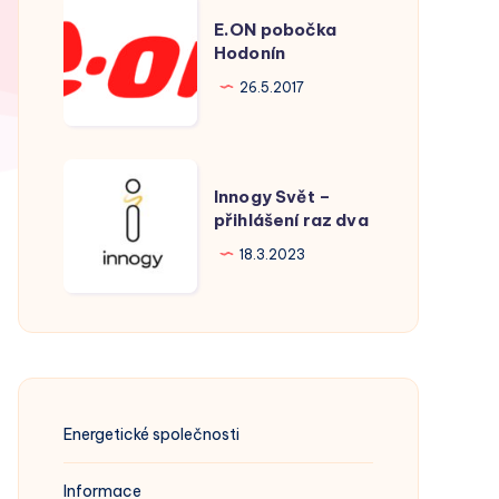
E.ON
E.ON pobočka
pobočka
Hodonín
Hodonín
26.5.2017
Innogy
Innogy Svět –
Svět
přihlášení raz dva
–
18.3.2023
přihlášení
raz
dva
Energetické společnosti
Informace