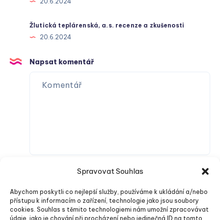
20.6.2024
Žlutická teplárenská, a.s. recenze a zkušenosti
20.6.2024
Napsat komentář
Spravovat Souhlas
Abychom poskytli co nejlepší služby, používáme k ukládání a/nebo
přístupu k informacím o zařízení, technologie jako jsou soubory
cookies. Souhlas s těmito technologiemi nám umožní zpracovávat
údaje, jako je chování při procházení nebo jedinečná ID na tomto