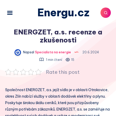
Energu.cz
ENERGZET, a.s. recenze a
zkušenosti
Napsal
Specialista na energie
20.6.2024
1 min čtení
15
Rate this post
Společnost ENERGZET, a.s. jejíž sídlo je v oblasti Otrokovice,
okres Zlín nabízí služby v oblasti dodávek elektřiny a plynu.
Poskytuje širokou škálu ceníků, které jsou přizpůsobeny
různým potřebám zákazníků. ENERGZET, a.s. se zaměřuje na
spolehlivost svých dodávek a usiluje o modernizaci své