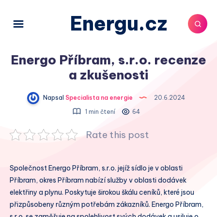
Energu.cz
Energo Příbram, s.r.o. recenze
a zkušenosti
Napsal
Specialista na energie
20.6.2024
1 min čtení
64
Rate this post
Společnost Energo Příbram, s.r.o. jejíž sídlo je v oblasti
Příbram, okres Příbram nabízí služby v oblasti dodávek
elektřiny a plynu. Poskytuje širokou škálu ceníků, které jsou
přizpůsobeny různým potřebám zákazníků. Energo Příbram,
s.r.o. se zaměřuje na spolehlivost svých dodávek a usiluje o