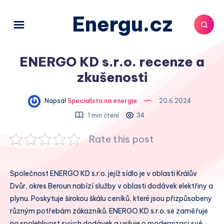
Energu.cz
ENERGO KD s.r.o. recenze a
zkušenosti
Napsal
Specialista na energie
20.6.2024
1 min čtení
34
Rate this post
Společnost ENERGO KD s.r.o. jejíž sídlo je v oblasti Králův
Dvůr, okres Beroun nabízí služby v oblasti dodávek elektřiny a
plynu. Poskytuje širokou škálu ceníků, které jsou přizpůsobeny
různým potřebám zákazníků. ENERGO KD s.r.o. se zaměřuje
na spolehlivost svých dodávek a usiluje o modernizaci své