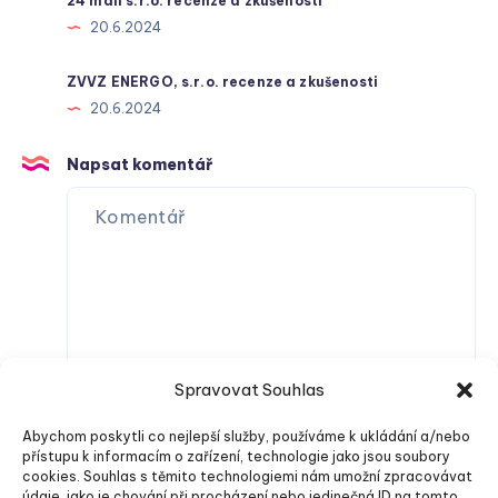
24 mall s.r.o. recenze a zkušenosti
20.6.2024
ZVVZ ENERGO, s.r.o. recenze a zkušenosti
20.6.2024
Napsat komentář
Spravovat Souhlas
Abychom poskytli co nejlepší služby, používáme k ukládání a/nebo
přístupu k informacím o zařízení, technologie jako jsou soubory
cookies. Souhlas s těmito technologiemi nám umožní zpracovávat
údaje, jako je chování při procházení nebo jedinečná ID na tomto