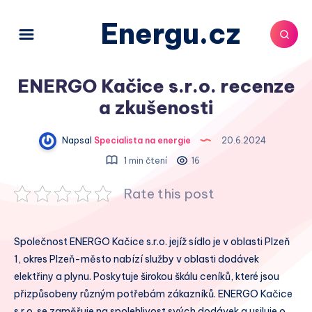
Energu.cz
ENERGO Kačice s.r.o. recenze
a zkušenosti
Napsal
Specialista na energie
20.6.2024
1 min čtení
16
Rate this post
Společnost ENERGO Kačice s.r.o. jejíž sídlo je v oblasti Plzeň
1, okres Plzeň-město nabízí služby v oblasti dodávek
elektřiny a plynu. Poskytuje širokou škálu ceníků, které jsou
přizpůsobeny různým potřebám zákazníků. ENERGO Kačice
s.r.o. se zaměřuje na spolehlivost svých dodávek a usiluje o