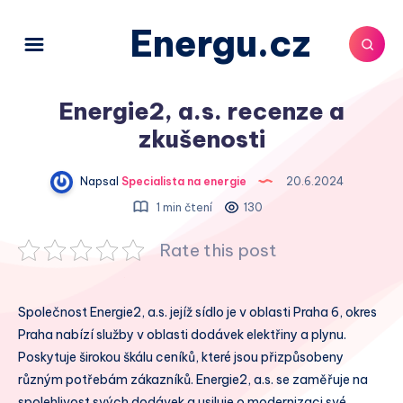
Energu.cz
Energie2, a.s. recenze a
zkušenosti
Napsal
Specialista na energie
20.6.2024
1 min čtení
130
Rate this post
Společnost Energie2, a.s. jejíž sídlo je v oblasti Praha 6, okres
Praha nabízí služby v oblasti dodávek elektřiny a plynu.
Poskytuje širokou škálu ceníků, které jsou přizpůsobeny
různým potřebám zákazníků. Energie2, a.s. se zaměřuje na
spolehlivost svých dodávek a usiluje o modernizaci své