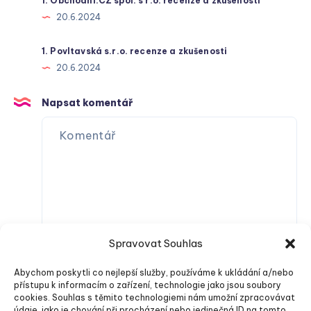
1. Obchodní.CZ spol. s r.o. recenze a zkušenosti
20.6.2024
1. Povltavská s.r.o. recenze a zkušenosti
20.6.2024
Napsat komentář
Spravovat Souhlas
Abychom poskytli co nejlepší služby, používáme k ukládání a/nebo
přístupu k informacím o zařízení, technologie jako jsou soubory
cookies. Souhlas s těmito technologiemi nám umožní zpracovávat
údaje, jako je chování při procházení nebo jedinečná ID na tomto