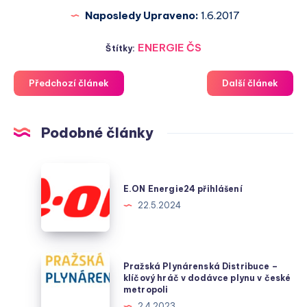
Naposledy Upraveno:
1.6.2017
ENERGIE ČS
Štítky:
Předchozí článek
Další článek
Podobné články
E.ON
Energie24
E.ON Energie24 přihlášení
přihlášení
22.5.2024
Pražská
Pražská Plynárenská Distribuce –
Plynárenská
klíčový hráč v dodávce plynu v české
metropoli
Distribuce
2.4.2023