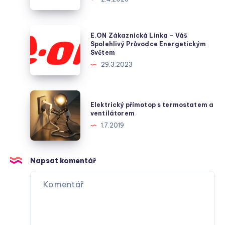
–
klíčový
hráč
E.ON
E.ON Zákaznická Linka – Váš
v
Zákaznická
Spolehlivý Průvodce Energetickým
Světem
dodávce
Linka
29.3.2023
plynu
–
v
Váš
české
Spolehlivý
Elektrický
metropoli
Elektrický přímotop s termostatem a
Průvodce
přímotop
ventilátorem
Energetickým
s
1.7.2019
Světem
termostatem
a
ventilátorem
Napsat komentář