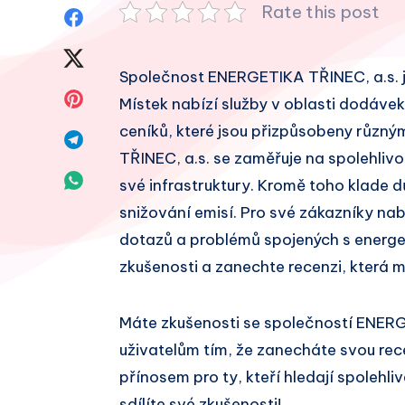
Rate this post
Sdílet
na
Sdílet
Společnost ENERGETIKA TŘINEC, a.s. jej
Facebook
na
Sdílet
Místek nabízí služby v oblasti dodávek 
Twitter
ceníků, které jsou přizpůsobeny růz
na
Sdílet
TŘINEC, a.s. se zaměřuje na spolehliv
Pinterest
na
Sdílet
své infrastruktury. Kromě toho klade d
Telegram
snižování emisí. Pro své zákazníky na
na
dotazů a problémů spojených s energet
Whatsapp
zkušenosti a zanechte recenzi, která 
Máte zkušenosti se společností ENER
uživatelům tím, že zanecháte svou re
přínosem pro ty, kteří hledají spolehl
sdílíte své zkušenosti!