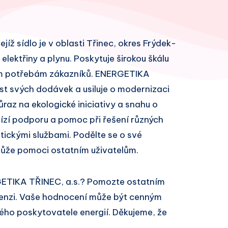
íž sídlo je v oblasti Třinec, okres Frýdek-
elektřiny a plynu. Poskytuje širokou škálu
ným potřebám zákazníků. ENERGETIKA
ost svých dodávek a usiluje o modernizaci
ůraz na ekologické iniciativy a snahu o
bízí podporu a pomoc při řešení různých
ickými službami. Podělte se o své
může pomoci ostatním uživatelům.
GETIKA TŘINEC, a.s.? Pomozte ostatním
cenzi. Vaše hodnocení může být cenným
ivého poskytovatele energií. Děkujeme, že