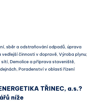
í, sběr a odstraňování odpadů, úprava
 vedlejší činnosti v dopravě, Výroba plynu;
sítí, Demolice a příprava staveniště,
ejnách, Poradenství v oblasti řízení
u ENERGETIKA TŘINEC, a.s.?
ářů níže