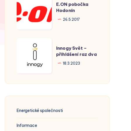
E.ON pobočka
pobočka
Hodonín
Hodonín
26.5.2017
Innogy
Innogy Svět –
Svět
přihlášení raz dva
–
18.3.2023
přihlášení
raz
dva
Energetické společnosti
Informace