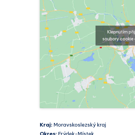
Klepnutím př
soubory cookie 
Kraj:
Moravskoslezský kraj
Okres:
Frýdek-Místek