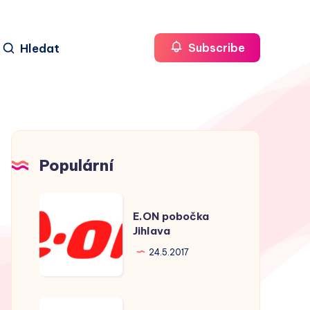
Hledat
Subscribe
Populární
E.ON
E.ON pobočka
pobočka
Jihlava
Jihlava
24.5.2017
E.ON