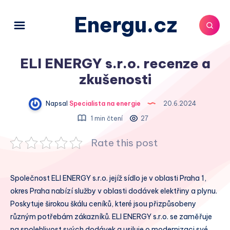
Energu.cz
ELI ENERGY s.r.o. recenze a
zkušenosti
Napsal
Specialista na energie
20.6.2024
1 min čtení
27
Rate this post
Společnost ELI ENERGY s.r.o. jejíž sídlo je v oblasti Praha 1,
okres Praha nabízí služby v oblasti dodávek elektřiny a plynu.
Poskytuje širokou škálu ceníků, které jsou přizpůsobeny
různým potřebám zákazníků. ELI ENERGY s.r.o. se zaměřuje
na spolehlivost svých dodávek a usiluje o modernizaci své