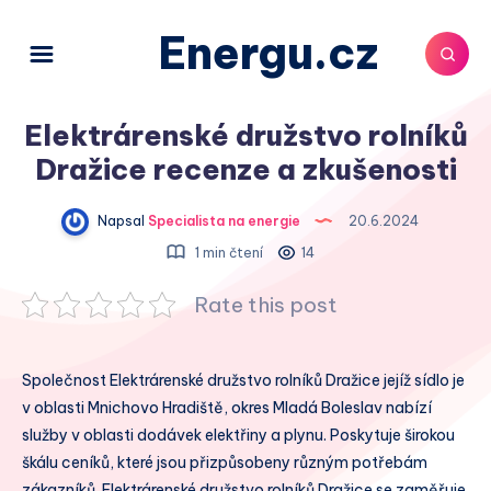
Energu.cz
Elektrárenské družstvo rolníků
Dražice recenze a zkušenosti
Napsal
Specialista na energie
20.6.2024
1 min čtení
14
Rate this post
Společnost Elektrárenské družstvo rolníků Dražice jejíž sídlo je
v oblasti Mnichovo Hradiště, okres Mladá Boleslav nabízí
služby v oblasti dodávek elektřiny a plynu. Poskytuje širokou
škálu ceníků, které jsou přizpůsobeny různým potřebám
zákazníků. Elektrárenské družstvo rolníků Dražice se zaměřuje