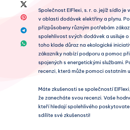
na
Sdílet
Společnost EIFlexi, s. r. o. jejíž sídlo 
Facebook
na
Sdílet
v oblasti dodávek elektřiny a plynu. Po
Twitter
přizpůsobeny různým potřebám zákazníků
na
Sdílet
spolehlivost svých dodávek a usiluje o
Pinterest
na
Sdílet
toho klade důraz na ekologické iniciati
Telegram
zákazníky nabízí podporu a pomoc při
na
spojených s energetickými službami. P
Whatsapp
recenzi, která může pomoci ostatním u
Máte zkušenosti se společností EIFlexi
že zanecháte svou recenzi. Vaše hodn
kteří hledají spolehlivého poskytovate
sdílíte své zkušenosti!