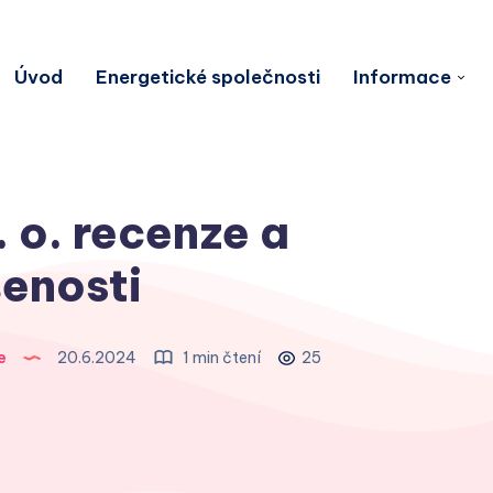
Úvod
Energetické společnosti
Informace
r. o. recenze a
enosti
e
20.6.2024
1 min čtení
25