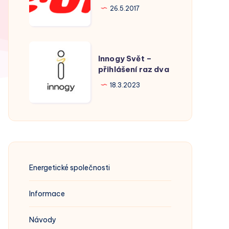
Hodonín
26.5.2017
Innogy
Innogy Svět –
Svět
přihlášení raz dva
–
18.3.2023
přihlášení
raz
dva
Energetické společnosti
Informace
Návody