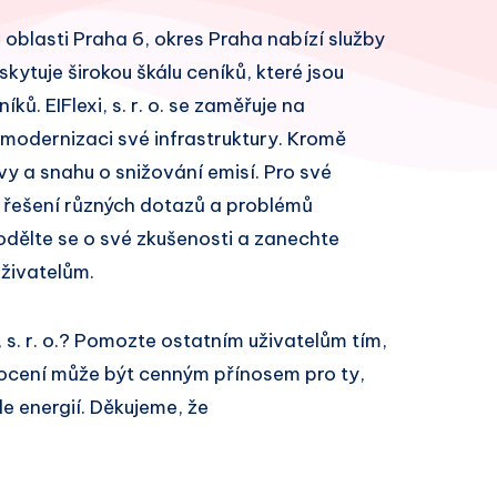
je v oblasti Praha 6, okres Praha nabízí služby
skytuje širokou škálu ceníků, které jsou
. EIFlexi, s. r. o. se zaměřuje na
 modernizaci své infrastruktury. Kromě
vy a snahu o snižování emisí. Pro své
 řešení různých dotazů a problémů
odělte se o své zkušenosti a zanechte
živatelům.
, s. r. o.? Pomozte ostatním uživatelům tím,
ocení může být cenným přínosem pro ty,
le energií. Děkujeme, že