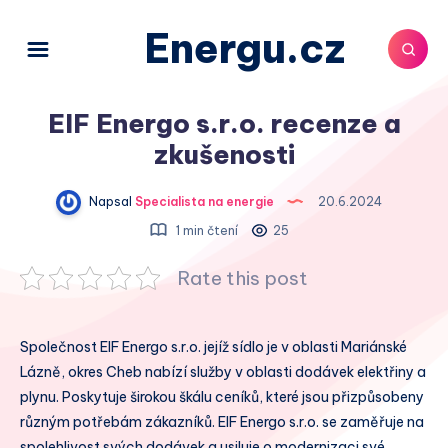
Energu.cz
EIF Energo s.r.o. recenze a
zkušenosti
Napsal
Specialista na energie
20.6.2024
1 min čtení
25
Rate this post
Společnost EIF Energo s.r.o. jejíž sídlo je v oblasti Mariánské
Lázně, okres Cheb nabízí služby v oblasti dodávek elektřiny a
plynu. Poskytuje širokou škálu ceníků, které jsou přizpůsobeny
různým potřebám zákazníků. EIF Energo s.r.o. se zaměřuje na
spolehlivost svých dodávek a usiluje o modernizaci své