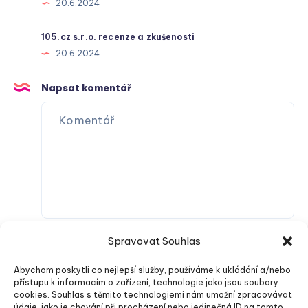
20.6.2024
105.cz s.r.o. recenze a zkušenosti
20.6.2024
Napsat komentář
Spravovat Souhlas
Abychom poskytli co nejlepší služby, používáme k ukládání a/nebo
přístupu k informacím o zařízení, technologie jako jsou soubory
cookies. Souhlas s těmito technologiemi nám umožní zpracovávat
údaje, jako je chování při procházení nebo jedinečná ID na tomto