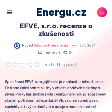
Energu.cz
EFVE, s.r.o. recenze a
zkušenosti
Napsal
Specialista na energie
20.6.2024
1 min čtení
15
Rate this post
Společnost EFVE, s.r.o. jejíž sídlo je v oblasti Letohrad, okres
Ústí nad Orlicí nabízí služby v oblasti dodávek elektřiny a
plynu. Poskytuje širokou škálu ceníků, které jsou přizpůsobeny
různým potřebám zákazníků. EFVE, s.r.o. se zaměřuje na
spolehlivost svých dodávek a usiluje o modernizaci své