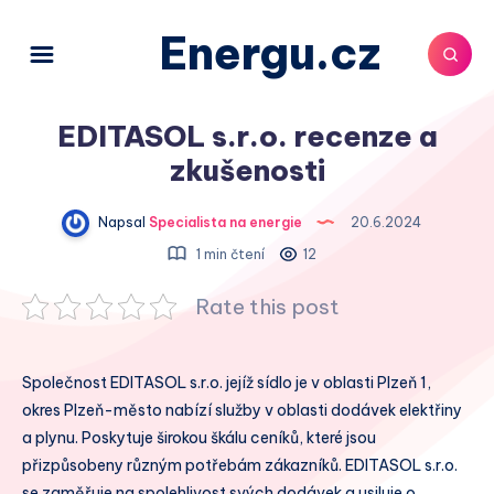
Energu.cz
EDITASOL s.r.o. recenze a
zkušenosti
Napsal
Specialista na energie
20.6.2024
1 min čtení
12
Rate this post
Společnost EDITASOL s.r.o. jejíž sídlo je v oblasti Plzeň 1,
okres Plzeň-město nabízí služby v oblasti dodávek elektřiny
a plynu. Poskytuje širokou škálu ceníků, které jsou
přizpůsobeny různým potřebám zákazníků. EDITASOL s.r.o.
se zaměřuje na spolehlivost svých dodávek a usiluje o