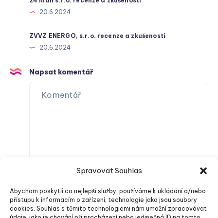
24 mall s.r.o. recenze a zkušenosti
20.6.2024
ZVVZ ENERGO, s.r.o. recenze a zkušenosti
20.6.2024
Napsat komentář
Spravovat Souhlas
Abychom poskytli co nejlepší služby, používáme k ukládání a/nebo
přístupu k informacím o zařízení, technologie jako jsou soubory
cookies. Souhlas s těmito technologiemi nám umožní zpracovávat
údaje, jako je chování při procházení nebo jedinečná ID na tomto