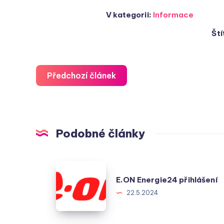
V kategorii:
Informace
Ští
Předchozí článek
Podobné články
E.ON
E.ON Energie24 přihlášení
Energie24
22.5.2024
přihlášení