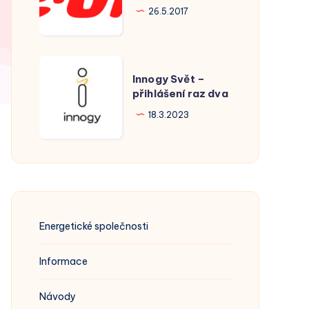
Hodonín
26.5.2017
Innogy
Innogy Svět –
Svět
přihlášení raz dva
–
18.3.2023
přihlášení
raz
dva
Energetické společnosti
Informace
Návody