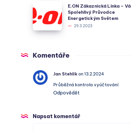
E.ON
E.ON Zákaznická Linka – Vá
Spolehlivý Průvodce
Zákaznická
Energetickým Světem
Linka
29.3.2023
–
Váš
Spolehlivý
Průvodce
Komentáře
Energetickým
Světem
Jan Stehlik
on 13.2.2024
Průběžná kontrola vyúčtování
Odpovědět
Napsat komentář