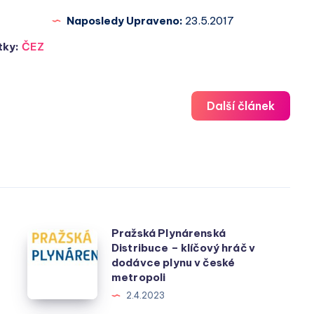
Naposledy Upraveno:
23.5.2017
tky:
ČEZ
Další článek
Pražská Plynárenská
Pražská
Distribuce – klíčový hráč v
Plynárenská
dodávce plynu v české
Distribuce
metropoli
–
2.4.2023