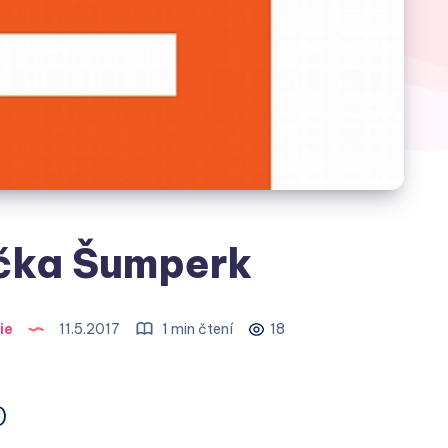
čka Šumperk
ie
11.5.2017
1 min čtení
18
)