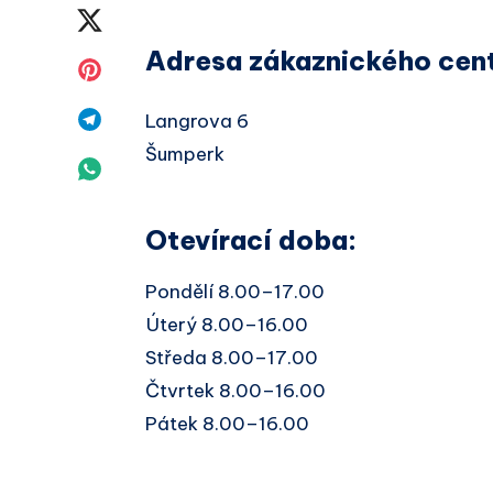
na
Sdílet
Adresa zákaznického cen
Facebook
na
Sdílet
Twitter
na
Sdílet
Langrova 6
Šumperk
Pinterest
na
Sdílet
Telegram
na
Otevírací doba:
Whatsapp
Pondělí 8.00–17.00
Úterý 8.00–16.00
Středa 8.00–17.00
Čtvrtek 8.00–16.00
Pátek 8.00–16.00