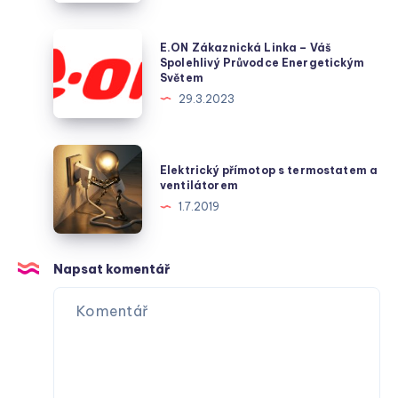
klíčový
hráč
E.ON
E.ON Zákaznická Linka – Váš
v
Zákaznická
Spolehlivý Průvodce Energetickým
Světem
dodávce
Linka
29.3.2023
plynu
–
v
Váš
české
Spolehlivý
Elektrický
metropoli
Elektrický přímotop s termostatem a
Průvodce
přímotop
ventilátorem
Energetickým
s
1.7.2019
Světem
termostatem
a
ventilátorem
Napsat komentář