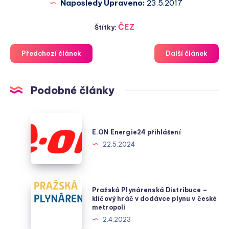
Naposledy Upraveno:
23.5.2017
ČEZ
Štítky:
Předchozí článek
Další článek
Podobné články
E.ON
Energie24
E.ON Energie24 přihlášení
přihlášení
22.5.2024
Pražská
Pražská Plynárenská Distribuce –
Plynárenská
klíčový hráč v dodávce plynu v české
metropoli
Distribuce
2.4.2023
–