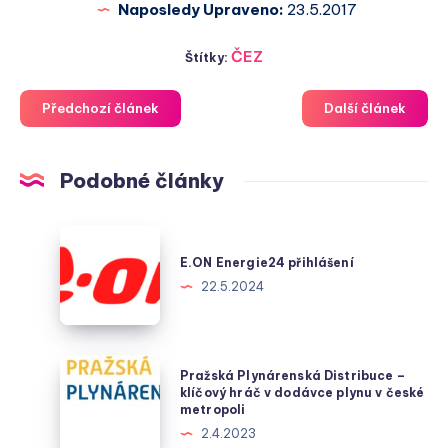
Naposledy Upraveno:
23.5.2017
ČEZ
Štítky:
Předchozí článek
Další článek
Podobné články
E.ON
Energie24
E.ON Energie24 přihlášení
přihlášení
22.5.2024
Pražská
Pražská Plynárenská Distribuce –
Plynárenská
klíčový hráč v dodávce plynu v české
metropoli
Distribuce
2.4.2023
–