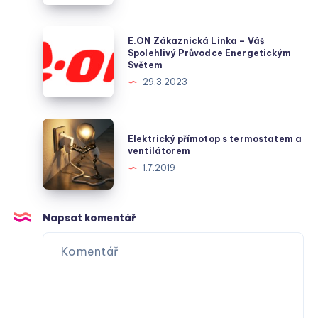
klíčový
hráč
E.ON
E.ON Zákaznická Linka – Váš
v
Zákaznická
Spolehlivý Průvodce Energetickým
Světem
dodávce
Linka
29.3.2023
plynu
–
v
Váš
české
Spolehlivý
Elektrický
metropoli
Elektrický přímotop s termostatem a
Průvodce
přímotop
ventilátorem
Energetickým
s
1.7.2019
Světem
termostatem
a
ventilátorem
Napsat komentář