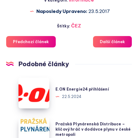
V kategorii:
Naposledy Upraveno:
23.5.2017
ČEZ
Štítky:
Předchozí článek
Další článek
Podobné články
E.ON
Energie24
E.ON Energie24 přihlášení
přihlášení
22.5.2024
Pražská
Pražská Plynárenská Distribuce –
Plynárenská
klíčový hráč v dodávce plynu v české
metropoli
Distribuce