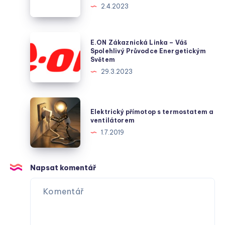
2.4.2023
–
klíčový
hráč
E.ON
E.ON Zákaznická Linka – Váš
v
Zákaznická
Spolehlivý Průvodce Energetickým
Světem
dodávce
Linka
29.3.2023
plynu
–
v
Váš
české
Spolehlivý
Elektrický
metropoli
Elektrický přímotop s termostatem a
Průvodce
přímotop
ventilátorem
Energetickým
s
1.7.2019
Světem
termostatem
a
ventilátorem
Napsat komentář