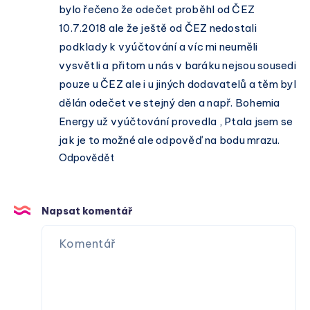
bylo řečeno že odečet proběhl od ČEZ
10.7.2018 ale že ještě od ČEZ nedostali
podklady k vyúčtování a víc mi neuměli
vysvětli a přitom u nás v baráku nejsou sousedi
pouze u ČEZ ale i u jiných dodavatelů a těm byl
dělán odečet ve stejný den a např. Bohemia
Energy už vyúčtování provedla , Ptala jsem se
jak je to možné ale odpověď na bodu mrazu.
Odpovědět
Napsat komentář