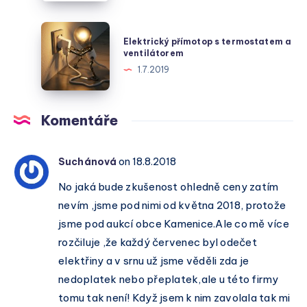
v
Váš
české
Spolehlivý
Elektrický
metropoli
Elektrický přímotop s termostatem a
Průvodce
přímotop
ventilátorem
Energetickým
s
1.7.2019
Světem
termostatem
a
ventilátorem
Komentáře
Suchánová
on 18.8.2018
No jaká bude zkušenost ohledně ceny zatím
nevím ,jsme pod nimi od května 2018, protože
jsme pod aukcí obce Kamenice.Ale co mě více
rozčiluje ,že každý červenec byl odečet
elektřiny a v srnu už jsme věděli zda je
nedoplatek nebo přeplatek,ale u této firmy
tomu tak není! Když jsem k nim zavolala tak mi