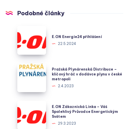
Podobné články
E.ON
Energie24
E.ON Energie24 přihlášení
přihlášení
22.5.2024
Pražská
Pražská Plynárenská Distribuce –
Plynárenská
klíčový hráč v dodávce plynu v české
metropoli
Distribuce
2.4.2023
–
klíčový
hráč
E.ON
E.ON Zákaznická Linka – Váš
v
Zákaznická
Spolehlivý Průvodce Energetickým
Světem
dodávce
Linka
29.3.2023
plynu
–