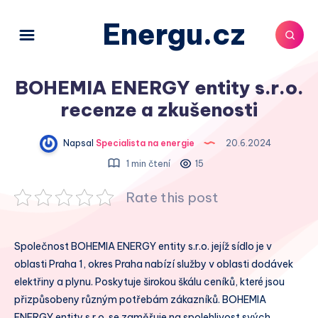
Energu.cz
BOHEMIA ENERGY entity s.r.o.
recenze a zkušenosti
Napsal
Specialista na energie
20.6.2024
1 min čtení
15
Rate this post
Společnost BOHEMIA ENERGY entity s.r.o. jejíž sídlo je v
oblasti Praha 1, okres Praha nabízí služby v oblasti dodávek
elektřiny a plynu. Poskytuje širokou škálu ceníků, které jsou
přizpůsobeny různým potřebám zákazníků. BOHEMIA
ENERGY entity s.r.o. se zaměřuje na spolehlivost svých